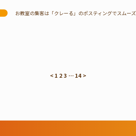
お教室の集客は「クレーる」のポスティングでスムーズに
<
1
2
3
…
14
>