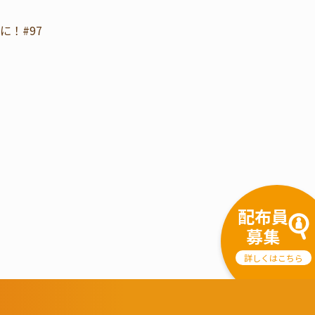
！#97
配布員
募集
詳しくはこちら